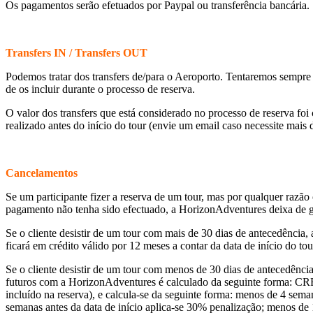
Os pagamentos serão efetuados por Paypal ou transferência bancária.
Transfers IN / Transfers OUT
Podemos tratar dos transfers de/para o Aeroporto. Tentaremos sempre q
de os incluir durante o processo de reserva.
O valor dos transfers que está considerado no processo de reserva foi c
realizado antes do início do tour (envie um email caso necessite mais d
Cancelamentos
Se um participante fizer a reserva de um tour, mas por qualquer razão
pagamento não tenha sido efectuado, a HorizonAdventures deixa de garan
Se o cliente desistir de um tour com mais de 30 dias de antecedência,
ficará em crédito válido por 12 meses a contar da data de início do to
Se o cliente desistir de um tour com menos de 30 dias de antecedênci
futuros com a HorizonAdventures é calculado da seguinte forma:
incluído na reserva), e calcula-se da seguinte forma: menos de 4 sem
semanas antes da data de início aplica-se 30% penalização; menos de