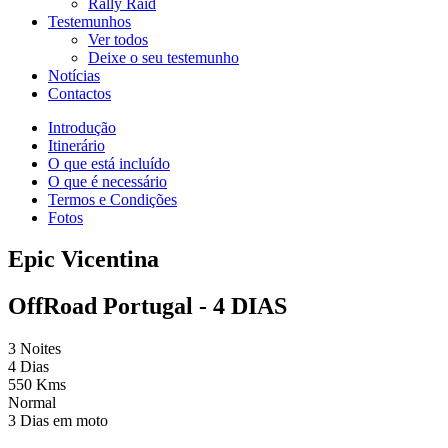
Rally Raid
Testemunhos
Ver todos
Deixe o seu testemunho
Notícias
Contactos
Introdução
Itinerário
O que está incluído
O que é necessário
Termos e Condições
Fotos
Epic Vicentina
OffRoad Portugal - 4 DIAS
3 Noites
4 Dias
550 Kms
Normal
3 Dias em moto