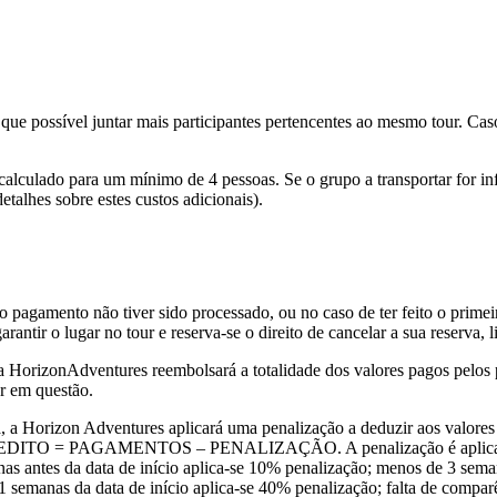
ue possível juntar mais participantes pertencentes ao mesmo tour. Caso 
alculado para um mínimo de 4 pessoas. Se o grupo a transportar for infer
etalhes sobre estes custos adicionais).
 o pagamento não tiver sido processado, ou no caso de ter feito o prim
tir o lugar no tour e reserva-se o direito de cancelar a sua reserva, li
 a HorizonAdventures reembolsará a totalidade dos valores pagos pelos p
ur em questão.
a, a Horizon Adventures aplicará uma penalização a deduzir aos valore
 CREDITO = PAGAMENTOS – PENALIZAÇÃO. A penalização é aplicada s
anas antes da data de início aplica-se 10% penalização; menos de 3 sema
 1 semanas da data de início aplica-se 40% penalização; falta de comp