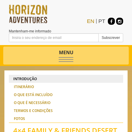
EN
|
PT
Mantenham-me informado
MENU
Toggle
navigation
INTRODUÇÃO
ITINERÁRIO
O QUE ESTÁ INCLUÍDO
O QUE É NECESSÁRIO
TERMOS E CONDIÇÕES
FOTOS
4×4 FAMILY & FRIENDS DESERT