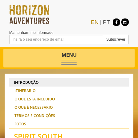
EN
|
PT
Mantenham-me informado
MENU
Toggle
navigation
INTRODUÇÃO
ITINERÁRIO
O QUE ESTÁ INCLUÍDO
O QUE É NECESSÁRIO
TERMOS E CONDIÇÕES
FOTOS
SPIRIT SOUTH