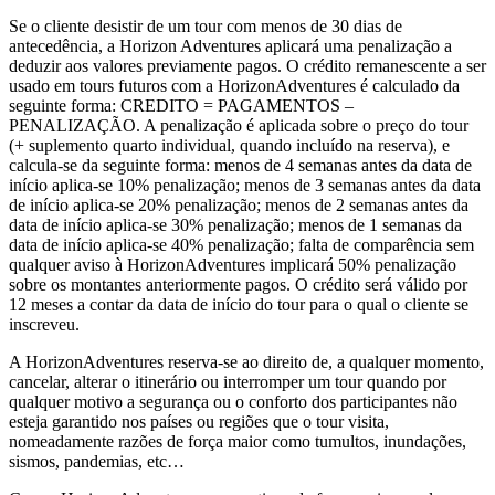
Se o cliente desistir de um tour com menos de 30 dias de
antecedência, a Horizon Adventures aplicará uma penalização a
deduzir aos valores previamente pagos. O crédito remanescente a ser
usado em tours futuros com a HorizonAdventures é calculado da
seguinte forma: CREDITO = PAGAMENTOS –
PENALIZAÇÃO. A penalização é aplicada sobre o preço do tour
(+ suplemento quarto individual, quando incluído na reserva), e
calcula-se da seguinte forma: menos de 4 semanas antes da data de
início aplica-se 10% penalização; menos de 3 semanas antes da data
de início aplica-se 20% penalização; menos de 2 semanas antes da
data de início aplica-se 30% penalização; menos de 1 semanas da
data de início aplica-se 40% penalização; falta de comparência sem
qualquer aviso à HorizonAdventures implicará 50% penalização
sobre os montantes anteriormente pagos. O crédito será válido por
12 meses a contar da data de início do tour para o qual o cliente se
inscreveu.
A HorizonAdventures reserva-se ao direito de, a qualquer momento,
cancelar, alterar o itinerário ou interromper um tour quando por
qualquer motivo a segurança ou o conforto dos participantes não
esteja garantido nos países ou regiões que o tour visita,
nomeadamente razões de força maior como tumultos, inundações,
sismos, pandemias, etc…