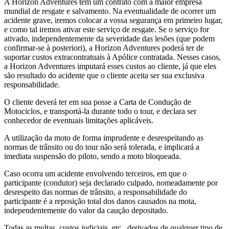
A Horizon Adventures tem um contrato com a maior empresa
mundial de resgate e salvamento. Na eventualidade de ocorrer um
acidente grave, iremos colocar a vossa segurança em primeiro lugar,
e como tal iremos ativar este serviço de resgate. Se o serviço for
ativado, independentemente da severidade das lesões (que podem
confirmar-se à posteriori), a Horizon Adventures poderá ter de
suportar custos extracontratuais à Apólice contratada. Nesses casos,
a Horizon Adventures imputará esses custos ao cliente, já que eles
são resultado do acidente que o cliente aceita ser sua exclusiva
responsabilidade.
O cliente deverá ter em sua posse a Carta de Condução de
Motociclos, e transportá-la durante todo o tour, e declara ser
conhecedor de eventuais limitações aplicáveis.
A utilização da moto de forma imprudente e desrespeitando as
normas de trânsito ou do tour não será tolerada, e implicará a
imediata suspensão do piloto, sendo a moto bloqueada.
Caso ocorra um acidente envolvendo terceiros, em que o
participante (condutor) seja declarado culpado, nomeadamente por
desrespeito das normas de trânsito, a responsabilidade do
participante é a reposição total dos danos causados na mota,
independentemente do valor da caução depositado.
Todas as multas, custos judiciais, etc., derivados de qualquer tipo de