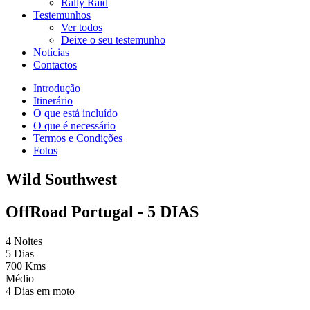
Rally Raid
Testemunhos
Ver todos
Deixe o seu testemunho
Notícias
Contactos
Introdução
Itinerário
O que está incluído
O que é necessário
Termos e Condições
Fotos
Wild Southwest
OffRoad Portugal - 5 DIAS
4 Noites
5 Dias
700 Kms
Médio
4 Dias em moto