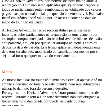
Caso a HorizonAdventures, por motivos de força maior, anule a
realização do Tour, não serão aplicadas quaisquer penalizações, e
todos os participantes serão reembolsados na totalidade dos valores
pagos, excepto o sinal inicial que que não é reembolsável. Este valor
ficará em crédito e será válido por 12 meses a contar da data de
início do tour não realizado.
A Horizon Adventures não se responsabiliza pelas despesas
incorridas pelos participantes na preparação de uma viagem (por
exemplo, compra antecipada não reembolsável de bilhetes de avião,
equipamento, etc.) ou por quaisquer arranjos adicionais antes ou
depois da data de partida. Este termo aplica-se independentemente
de o tour ser alterado, modificado ou cancelado por nós ou por si,
seja qual for o qualquer motivo do cancelamento.
Motos
As motos incluídas no tour estão limitadas a circular apenas e só no
âmbito e percurso do tour. Não está incluída nem será autorizada a
utilização da moto fora do percurso descrito.
Em alguns tours HorizonAdventures é transportada uma moto de
reserva. Durante o tour a HorizonAdventures não está obrigada a
trocar uma moto danificada por queda, acidente ou mau
manuseamento.