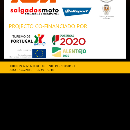
PROJECTO CO-FINANCIADO POR
HORIZON ADVENTURES ©
NIF: PT-513490191
RNAAT 526/2015
RNAVT 6630