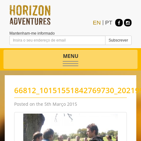
EN
|
PT
Mantenham-me informado
MENU
Toggle
navigation
66812_10151551842769730_20219
Posted on the 5th Março 2015