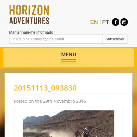
EN
|
PT
Mantenham-me informado
MENU
Toggle
navigation
20151113_093830
Posted on the 29th Novembro 2016